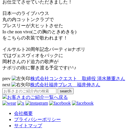
お仕立てさせていただきました！
日本一のライブハウス
丸の内コットンクラブで
プレスリーが大ヒットさせた
Io che non vivo(この胸のときめきを)
をこちらの衣装で歌われます！
イルサルト20周年記念パーティinナポリ
ではヴェスヴィオをバックに
岡村さんのド迫力の歌声が
ナポリの街に響き渡る予定です(^^♪
prev
株式会社コンクエスト 取締役 清水勝重さん
next
株式会社福井プレス 福井伸さん
お客さまのご紹介一覧へ戻る
会社概要
プライバシーポリシー
サイトマップ