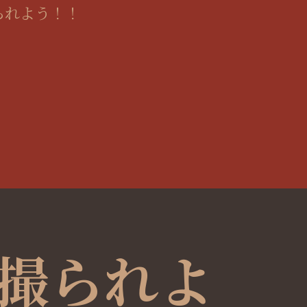
られよう！！
撮られよ