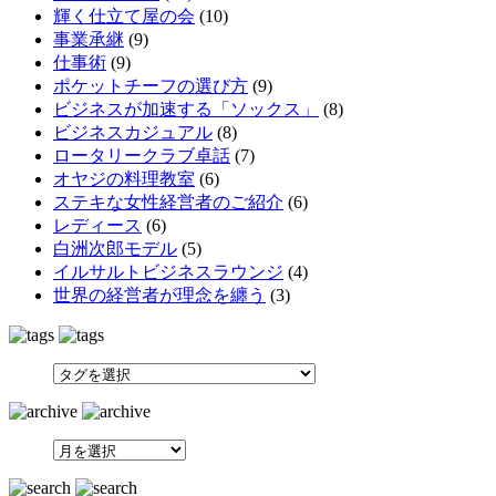
輝く仕立て屋の会
(10)
事業承継
(9)
仕事術
(9)
ポケットチーフの選び方
(9)
ビジネスが加速する「ソックス」
(8)
ビジネスカジュアル
(8)
ロータリークラブ卓話
(7)
オヤジの料理教室
(6)
ステキな女性経営者のご紹介
(6)
レディース
(6)
白洲次郎モデル
(5)
イルサルトビジネスラウンジ
(4)
世界の経営者が理念を纏う
(3)