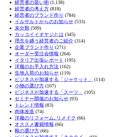
経営者の装い術
(1,138)
経営者の考え方
(818)
経営者のブランド作り
(784)
イルサルトからのお知らせ
(533)
未分類
(509)
カッコイイオヤジとは
(345)
理念を纏う経営者のご紹介
(314)
企業ブランド作り
(271)
オーダー受注会情報
(264)
イタリア出張レポート
(195)
洋服のお手入れ方法
(162)
生地入荷のお知らせ
(119)
ビジネスが加速する「ジャケット」
(114)
小物の選び方
(107)
ビジネスが加速する「スーツ」
(105)
セミナー開催のお知らせ
(93)
トレンド情報
(83)
肉体改造
(74)
洋服のリフォーム､リメイク
(66)
オススメ書籍情報
(66)
靴の選び方
(66)