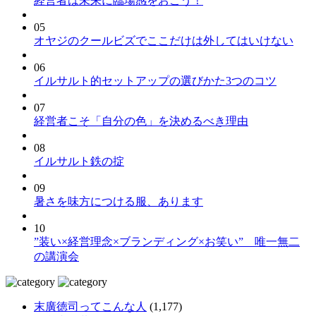
経営者は未来に臨場感をおこう！
05
オヤジのクールビズでここだけは外してはいけない
06
イルサルト的セットアップの選びかた3つのコツ
07
経営者こそ「自分の色」を決めるべき理由
08
イルサルト鉄の掟
09
暑さを味方につける服、あります
10
”装い×経営理念×ブランディング×お笑い” 唯一無二
の講演会
末廣徳司ってこんな人
(1,177)