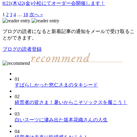
8/21(木)22(金)小松にてオーダー会開催します！
1
2
3
4
…
18
次へ »
ブログの読者になると新着記事の通知をメールで受け取るこ
とができます。
ブログの読者登録
01
すばらしかった悠仁さまのタキシード
02
経営者の皆さま！暑いからこそソックスを履こう！
03
白いスーツに滲み出た坂本花織さんの人生
04