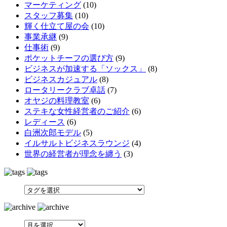
マーケティング
(10)
スタッフ募集
(10)
輝く仕立て屋の会
(10)
事業承継
(9)
仕事術
(9)
ポケットチーフの選び方
(9)
ビジネスが加速する「ソックス」
(8)
ビジネスカジュアル
(8)
ロータリークラブ卓話
(7)
オヤジの料理教室
(6)
ステキな女性経営者のご紹介
(6)
レディース
(6)
白洲次郎モデル
(5)
イルサルトビジネスラウンジ
(4)
世界の経営者が理念を纏う
(3)