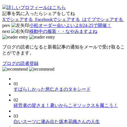
詳しいプロフィールはこちら
記事を気に入ったらシェアをしてね
Xでシェアする
Facebookで
シェアする
はてブでシェアする
prev
小松オーダー会いよいよ8/24-25で開催！
next
移動中の服装・・なやみますよね
ブログの読者になると新着記事の通知をメールで受け取るこ
とができます。
ブログの読者登録
01
すばらしかった悠仁さまのタキシード
02
経営者の皆さま！暑いからこそソックスを履こう！
03
白いスーツに滲み出た坂本花織さんの人生