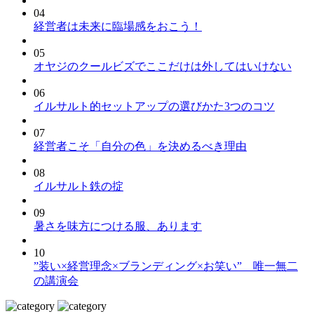
04
経営者は未来に臨場感をおこう！
05
オヤジのクールビズでここだけは外してはいけない
06
イルサルト的セットアップの選びかた3つのコツ
07
経営者こそ「自分の色」を決めるべき理由
08
イルサルト鉄の掟
09
暑さを味方につける服、あります
10
”装い×経営理念×ブランディング×お笑い” 唯一無二
の講演会