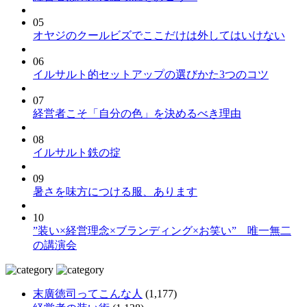
05
オヤジのクールビズでここだけは外してはいけない
06
イルサルト的セットアップの選びかた3つのコツ
07
経営者こそ「自分の色」を決めるべき理由
08
イルサルト鉄の掟
09
暑さを味方につける服、あります
10
”装い×経営理念×ブランディング×お笑い” 唯一無二
の講演会
末廣徳司ってこんな人
(1,177)