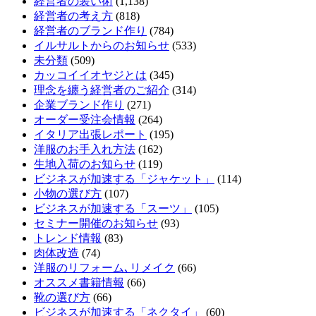
経営者の装い術
(1,138)
経営者の考え方
(818)
経営者のブランド作り
(784)
イルサルトからのお知らせ
(533)
未分類
(509)
カッコイイオヤジとは
(345)
理念を纏う経営者のご紹介
(314)
企業ブランド作り
(271)
オーダー受注会情報
(264)
イタリア出張レポート
(195)
洋服のお手入れ方法
(162)
生地入荷のお知らせ
(119)
ビジネスが加速する「ジャケット」
(114)
小物の選び方
(107)
ビジネスが加速する「スーツ」
(105)
セミナー開催のお知らせ
(93)
トレンド情報
(83)
肉体改造
(74)
洋服のリフォーム､リメイク
(66)
オススメ書籍情報
(66)
靴の選び方
(66)
ビジネスが加速する「ネクタイ」
(60)