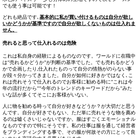
でも使う事は可能です！
どれも絶品です､
基本的に私が買い付けるものは自分が欲し
いかどうかが基準ですので自分が欲しくないものは仕入れま
せん。
売れると思って仕入れるのは危険
これは私自身の経験によるものなのです。ワールドに在職中
は”売れるかどうか”が判断の基準でした。でも売れるかどう
かで企画したり,仕入れたものって自分の情熱がのらない事
が段々分かってきました。自分が如何に好きかではなく､こ
れは売れそうで仕入れるのでお客様に勧める時に”これは今
年の流行だから””今年のトレンドのキーワードだから”みた
いな話が多くてそこにお客様がいない。
人に物を勧める時って自分が好きなどうか？が大切だと思う
んです。自分が好きでもない、ただ単に売れそうな物を薦め
るのは嘘くさいじゃないですか。服はすごくエモーショナル
なものですので特にそうです。私の仕事は服を通して経営者
をブランディングする事で、その服が何故その方にとって良