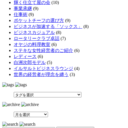
輝く仕立て屋の会
(10)
事業承継
(9)
仕事術
(9)
ポケットチーフの選び方
(9)
ビジネスが加速する「ソックス」
(8)
ビジネスカジュアル
(8)
ロータリークラブ卓話
(7)
オヤジの料理教室
(6)
ステキな女性経営者のご紹介
(6)
レディース
(6)
白洲次郎モデル
(5)
イルサルトビジネスラウンジ
(4)
世界の経営者が理念を纏う
(3)