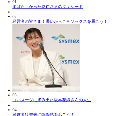
01
すばらしかった悠仁さまのタキシード
02
経営者の皆さま！暑いからこそソックスを履こう！
03
白いスーツに滲み出た坂本花織さんの人生
04
経営者は未来に臨場感をおこう！