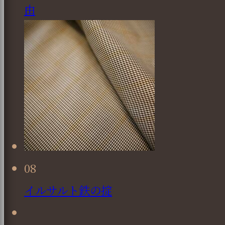
由
08
イルサルト鉄の掟