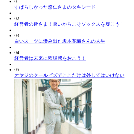
01
すばらしかった悠仁さまのタキシード
02
経営者の皆さま！暑いからこそソックスを履こう！
03
白いスーツに滲み出た坂本花織さんの人生
04
経営者は未来に臨場感をおこう！
05
オヤジのクールビズでここだけは外してはいけない