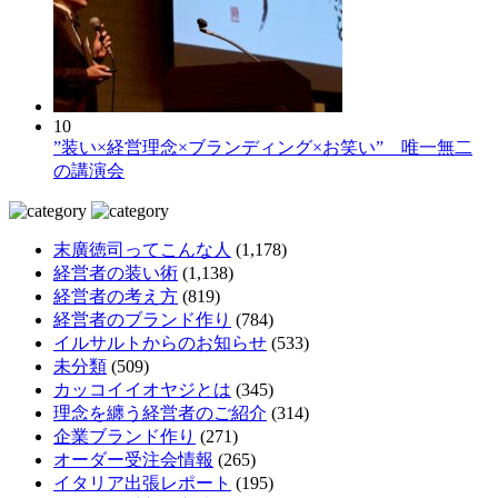
10
”装い×経営理念×ブランディング×お笑い” 唯一無二
の講演会
末廣徳司ってこんな人
(1,178)
経営者の装い術
(1,138)
経営者の考え方
(819)
経営者のブランド作り
(784)
イルサルトからのお知らせ
(533)
未分類
(509)
カッコイイオヤジとは
(345)
理念を纏う経営者のご紹介
(314)
企業ブランド作り
(271)
オーダー受注会情報
(265)
イタリア出張レポート
(195)