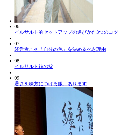
06
イルサルト的セットアップの選びかた3つのコツ
07
経営者こそ「自分の色」を決めるべき理由
08
イルサルト鉄の掟
09
暑さを味方につける服、あります