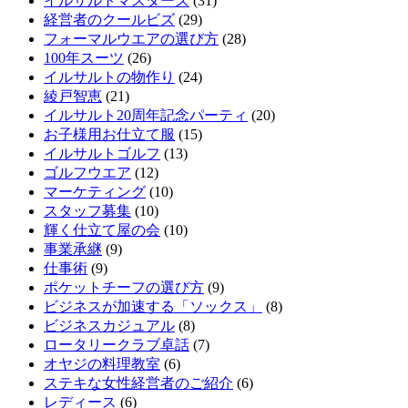
イルサルトマスターズ
(31)
経営者のクールビズ
(29)
フォーマルウエアの選び方
(28)
100年スーツ
(26)
イルサルトの物作り
(24)
綾戸智恵
(21)
イルサルト20周年記念パーティ
(20)
お子様用お仕立て服
(15)
イルサルトゴルフ
(13)
ゴルフウエア
(12)
マーケティング
(10)
スタッフ募集
(10)
輝く仕立て屋の会
(10)
事業承継
(9)
仕事術
(9)
ポケットチーフの選び方
(9)
ビジネスが加速する「ソックス」
(8)
ビジネスカジュアル
(8)
ロータリークラブ卓話
(7)
オヤジの料理教室
(6)
ステキな女性経営者のご紹介
(6)
レディース
(6)