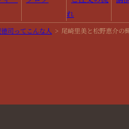
廣徳司ってこんな人
>
尾崎里美と松野恵介の