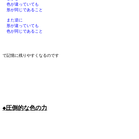
　色が違っていても

　形が同じであること

　また逆に

　形が違っていても

　色が同じであること

で記憶に残りやすくなるのです

◆圧倒的な色の力