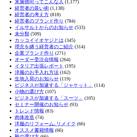
末廣徳司ってこんな人
(1,177)
経営者の装い術
(1,138)
経営者の考え方
(818)
経営者のブランド作り
(784)
イルサルトからのお知らせ
(533)
未分類
(509)
カッコイイオヤジとは
(345)
理念を纏う経営者のご紹介
(314)
企業ブランド作り
(271)
オーダー受注会情報
(264)
イタリア出張レポート
(195)
洋服のお手入れ方法
(162)
生地入荷のお知らせ
(119)
ビジネスが加速する「ジャケット」
(114)
小物の選び方
(107)
ビジネスが加速する「スーツ」
(105)
セミナー開催のお知らせ
(93)
トレンド情報
(83)
肉体改造
(74)
洋服のリフォーム､リメイク
(66)
オススメ書籍情報
(66)
靴の選び方
(66)