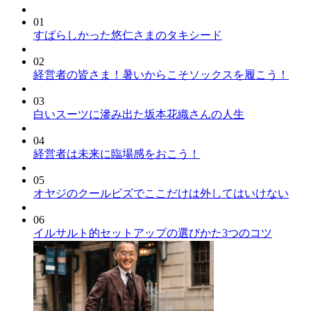
01
すばらしかった悠仁さまのタキシード
02
経営者の皆さま！暑いからこそソックスを履こう！
03
白いスーツに滲み出た坂本花織さんの人生
04
経営者は未来に臨場感をおこう！
05
オヤジのクールビズでここだけは外してはいけない
06
イルサルト的セットアップの選びかた3つのコツ