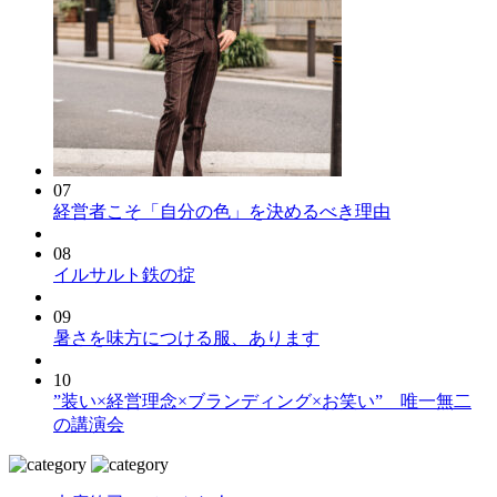
07
経営者こそ「自分の色」を決めるべき理由
08
イルサルト鉄の掟
09
暑さを味方につける服、あります
10
”装い×経営理念×ブランディング×お笑い” 唯一無二
の講演会