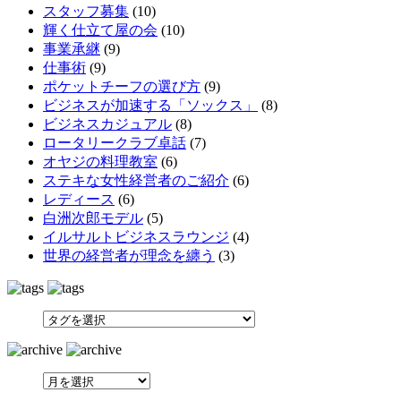
スタッフ募集
(10)
輝く仕立て屋の会
(10)
事業承継
(9)
仕事術
(9)
ポケットチーフの選び方
(9)
ビジネスが加速する「ソックス」
(8)
ビジネスカジュアル
(8)
ロータリークラブ卓話
(7)
オヤジの料理教室
(6)
ステキな女性経営者のご紹介
(6)
レディース
(6)
白洲次郎モデル
(5)
イルサルトビジネスラウンジ
(4)
世界の経営者が理念を纏う
(3)