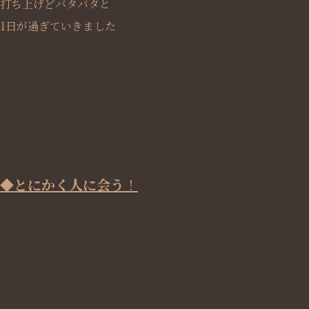
打ち上げどバタバタと
1日が過ぎていきました
◆とにかく人に会う
！