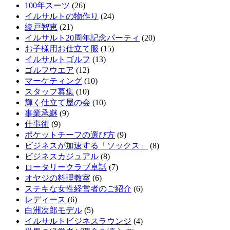
100年スーツ
(26)
イルサルトの物作り
(24)
綾戸智恵
(21)
イルサルト20周年記念パーティ
(20)
お子様用お仕立て服
(15)
イルサルトゴルフ
(13)
ゴルフウエア
(12)
マーケティング
(10)
スタッフ募集
(10)
輝く仕立て屋の会
(10)
事業承継
(9)
仕事術
(9)
ポケットチーフの選び方
(9)
ビジネスが加速する「ソックス」
(8)
ビジネスカジュアル
(8)
ロータリークラブ卓話
(7)
オヤジの料理教室
(6)
ステキな女性経営者のご紹介
(6)
レディース
(6)
白洲次郎モデル
(5)
イルサルトビジネスラウンジ
(4)