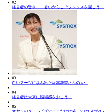
02
経営者の皆さま！暑いからこそソックスを履こう！
03
白いスーツに滲み出た坂本花織さんの人生
04
経営者は未来に臨場感をおこう！
05
オヤジのクールビズでここだけは外してはいけない