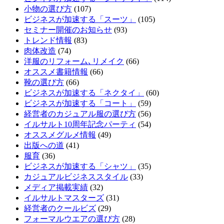
小物の選び方
(107)
ビジネスが加速する「スーツ」
(105)
セミナー開催のお知らせ
(93)
トレンド情報
(83)
肉体改造
(74)
洋服のリフォーム､リメイク
(66)
オススメ書籍情報
(66)
靴の選び方
(66)
ビジネスが加速する「ネクタイ」
(60)
ビジネスが加速する「コート」
(59)
経営者のカジュアル服の選び方
(56)
イルサルト10周年記念パーティ
(54)
オススメグルメ情報
(49)
出版への道
(41)
服育
(36)
ビジネスが加速する「シャツ」
(35)
カジュアルビジネススタイル
(33)
メディア掲載実績
(32)
イルサルトマスターズ
(31)
経営者のクールビズ
(29)
フォーマルウエアの選び方
(28)