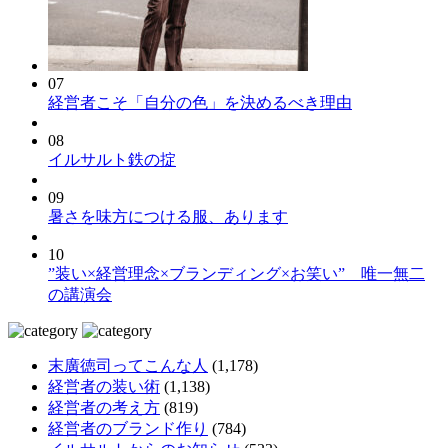
07
経営者こそ「自分の色」を決めるべき理由
08
イルサルト鉄の掟
09
暑さを味方につける服、あります
10
”装い×経営理念×ブランディング×お笑い” 唯一無二
の講演会
末廣徳司ってこんな人
(1,178)
経営者の装い術
(1,138)
経営者の考え方
(819)
経営者のブランド作り
(784)