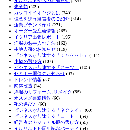
イルサルトからのお知らせ
(533)
未分類
(509)
カッコイイオヤジとは
(345)
理念を纏う経営者のご紹介
(314)
企業ブランド作り
(271)
オーダー受注会情報
(265)
イタリア出張レポート
(195)
洋服のお手入れ方法
(162)
生地入荷のお知らせ
(119)
ビジネスが加速する「ジャケット」
(114)
小物の選び方
(107)
ビジネスが加速する「スーツ」
(105)
セミナー開催のお知らせ
(93)
トレンド情報
(83)
肉体改造
(74)
洋服のリフォーム､リメイク
(66)
オススメ書籍情報
(66)
靴の選び方
(66)
ビジネスが加速する「ネクタイ」
(60)
ビジネスが加速する「コート」
(59)
経営者のカジュアル服の選び方
(56)
イルサルト10周年記念パーティ
(54)