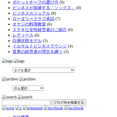
ポケットチーフの選び方
(9)
ビジネスが加速する「ソックス」
(8)
ビジネスカジュアル
(8)
ロータリークラブ卓話
(7)
オヤジの料理教室
(6)
ステキな女性経営者のご紹介
(6)
レディース
(6)
白洲次郎モデル
(5)
イルサルトビジネスラウンジ
(4)
世界の経営者が理念を纏う
(3)
SEARCH