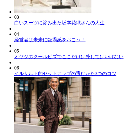
03
白いスーツに滲み出た坂本花織さんの人生
04
経営者は未来に臨場感をおこう！
05
オヤジのクールビズでここだけは外してはいけない
06
イルサルト的セットアップの選びかた3つのコツ