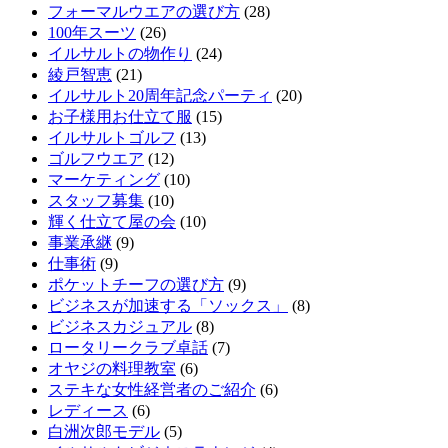
フォーマルウエアの選び方
(28)
100年スーツ
(26)
イルサルトの物作り
(24)
綾戸智恵
(21)
イルサルト20周年記念パーティ
(20)
お子様用お仕立て服
(15)
イルサルトゴルフ
(13)
ゴルフウエア
(12)
マーケティング
(10)
スタッフ募集
(10)
輝く仕立て屋の会
(10)
事業承継
(9)
仕事術
(9)
ポケットチーフの選び方
(9)
ビジネスが加速する「ソックス」
(8)
ビジネスカジュアル
(8)
ロータリークラブ卓話
(7)
オヤジの料理教室
(6)
ステキな女性経営者のご紹介
(6)
レディース
(6)
白洲次郎モデル
(5)