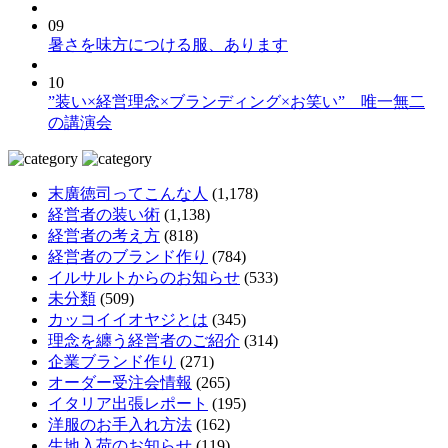
09
暑さを味方につける服、あります
10
”装い×経営理念×ブランディング×お笑い” 唯一無二
の講演会
末廣徳司ってこんな人
(1,178)
経営者の装い術
(1,138)
経営者の考え方
(818)
経営者のブランド作り
(784)
イルサルトからのお知らせ
(533)
未分類
(509)
カッコイイオヤジとは
(345)
理念を纏う経営者のご紹介
(314)
企業ブランド作り
(271)
オーダー受注会情報
(265)
イタリア出張レポート
(195)
洋服のお手入れ方法
(162)
生地入荷のお知らせ
(119)