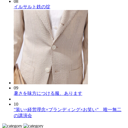
08
イルサルト鉄の掟
09
暑さを味方につける服、あります
10
”装い×経営理念×ブランディング×お笑い” 唯一無二
の講演会