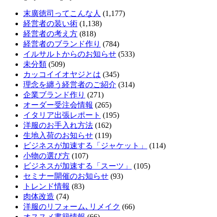
末廣徳司ってこんな人
(1,177)
経営者の装い術
(1,138)
経営者の考え方
(818)
経営者のブランド作り
(784)
イルサルトからのお知らせ
(533)
未分類
(509)
カッコイイオヤジとは
(345)
理念を纏う経営者のご紹介
(314)
企業ブランド作り
(271)
オーダー受注会情報
(265)
イタリア出張レポート
(195)
洋服のお手入れ方法
(162)
生地入荷のお知らせ
(119)
ビジネスが加速する「ジャケット」
(114)
小物の選び方
(107)
ビジネスが加速する「スーツ」
(105)
セミナー開催のお知らせ
(93)
トレンド情報
(83)
肉体改造
(74)
洋服のリフォーム､リメイク
(66)
オススメ書籍情報
(66)