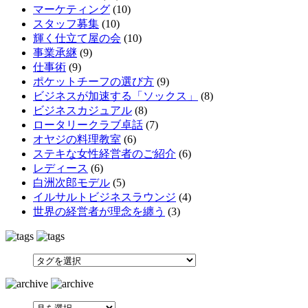
マーケティング
(10)
スタッフ募集
(10)
輝く仕立て屋の会
(10)
事業承継
(9)
仕事術
(9)
ポケットチーフの選び方
(9)
ビジネスが加速する「ソックス」
(8)
ビジネスカジュアル
(8)
ロータリークラブ卓話
(7)
オヤジの料理教室
(6)
ステキな女性経営者のご紹介
(6)
レディース
(6)
白洲次郎モデル
(5)
イルサルトビジネスラウンジ
(4)
世界の経営者が理念を纏う
(3)