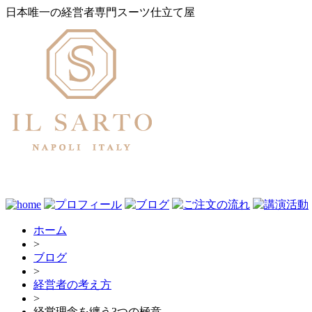
日本唯一の経営者専門スーツ仕立て屋
ホーム
>
ブログ
>
経営者の考え方
>
経営理念を纏う3つの極意