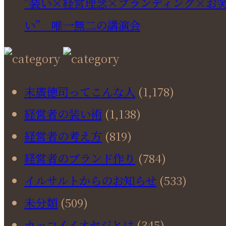
”装い×経営理念×ブランディング×お
い” 唯一無二の講演会
末廣徳司ってこんな人
(1,178)
経営者の装い術
(1,138)
経営者の考え方
(819)
経営者のブランド作り
(784)
イルサルトからのお知らせ
(533)
未分類
(509)
カッコイイオヤジとは
(345)