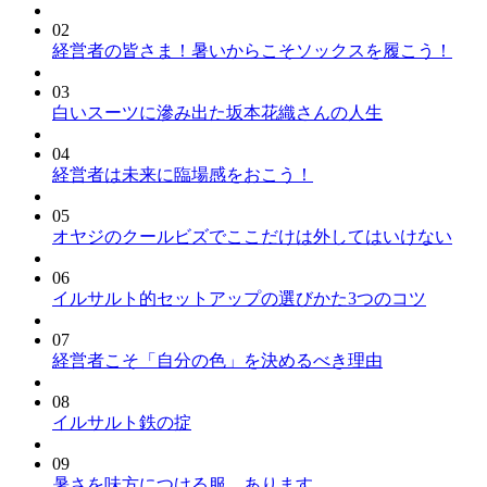
02
経営者の皆さま！暑いからこそソックスを履こう！
03
白いスーツに滲み出た坂本花織さんの人生
04
経営者は未来に臨場感をおこう！
05
オヤジのクールビズでここだけは外してはいけない
06
イルサルト的セットアップの選びかた3つのコツ
07
経営者こそ「自分の色」を決めるべき理由
08
イルサルト鉄の掟
09
暑さを味方につける服、あります