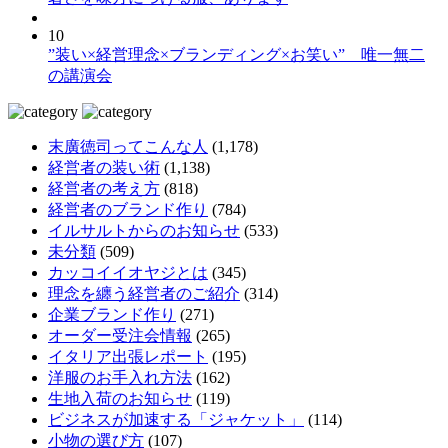
10
”装い×経営理念×ブランディング×お笑い” 唯一無二
の講演会
末廣徳司ってこんな人
(1,178)
経営者の装い術
(1,138)
経営者の考え方
(818)
経営者のブランド作り
(784)
イルサルトからのお知らせ
(533)
未分類
(509)
カッコイイオヤジとは
(345)
理念を纏う経営者のご紹介
(314)
企業ブランド作り
(271)
オーダー受注会情報
(265)
イタリア出張レポート
(195)
洋服のお手入れ方法
(162)
生地入荷のお知らせ
(119)
ビジネスが加速する「ジャケット」
(114)
小物の選び方
(107)