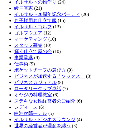
イルサルトの物作り
(24)
綾戸智恵
(21)
イルサルト20周年記念パーティ
(20)
お子様用お仕立て服
(15)
イルサルトゴルフ
(13)
ゴルフウエア
(12)
マーケティング
(10)
スタッフ募集
(10)
輝く仕立て屋の会
(10)
事業承継
(9)
仕事術
(9)
ポケットチーフの選び方
(9)
ビジネスが加速する「ソックス」
(8)
ビジネスカジュアル
(8)
ロータリークラブ卓話
(7)
オヤジの料理教室
(6)
ステキな女性経営者のご紹介
(6)
レディース
(6)
白洲次郎モデル
(5)
イルサルトビジネスラウンジ
(4)
世界の経営者が理念を纏う
(3)