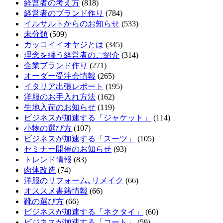
経営者の考え方
(818)
経営者のブランド作り
(784)
イルサルトからのお知らせ
(533)
未分類
(509)
カッコイイオヤジとは
(345)
理念を纏う経営者のご紹介
(314)
企業ブランド作り
(271)
オーダー受注会情報
(265)
イタリア出張レポート
(195)
洋服のお手入れ方法
(162)
生地入荷のお知らせ
(119)
ビジネスが加速する「ジャケット」
(114)
小物の選び方
(107)
ビジネスが加速する「スーツ」
(105)
セミナー開催のお知らせ
(93)
トレンド情報
(83)
肉体改造
(74)
洋服のリフォーム､リメイク
(66)
オススメ書籍情報
(66)
靴の選び方
(66)
ビジネスが加速する「ネクタイ」
(60)
ビジネスが加速する「コート」
(59)