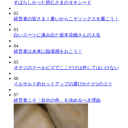
すばらしかった悠仁さまのタキシード
02
経営者の皆さま！暑いからこそソックスを履こう！
03
白いスーツに滲み出た坂本花織さんの人生
04
経営者は未来に臨場感をおこう！
05
オヤジのクールビズでここだけは外してはいけない
06
イルサルト的セットアップの選びかた3つのコツ
07
経営者こそ「自分の色」を決めるべき理由