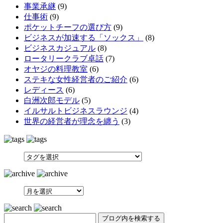
事業承継
(9)
仕事術
(9)
ポケットチーフの選び方
(9)
ビジネスが加速する「ソックス」
(8)
ビジネスカジュアル
(8)
ロータリークラブ卓話
(7)
オヤジの料理教室
(6)
ステキな女性経営者のご紹介
(6)
レディース
(6)
白洲次郎モデル
(5)
イルサルトビジネスラウンジ
(4)
世界の経営者が理念を纏う
(3)
SEARCH