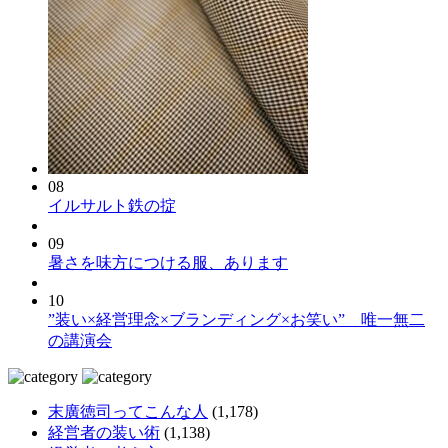
08
イルサルト鉄の掟
09
暑さを味方につける服、あります
10
”装い×経営理念×ブランディング×お笑い” 唯一無二
の講演会
末廣徳司ってこんな人
(1,178)
経営者の装い術
(1,138)