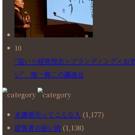
10
”装い×経営理念×ブランディング×お
い” 唯一無二の講演会
末廣徳司ってこんな人
(1,177)
経営者の装い術
(1,138)