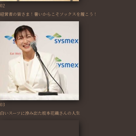
02
経営者の皆さま！暑いからこそソックスを履こう！
03
白いスーツに滲み出た坂本花織さんの人生