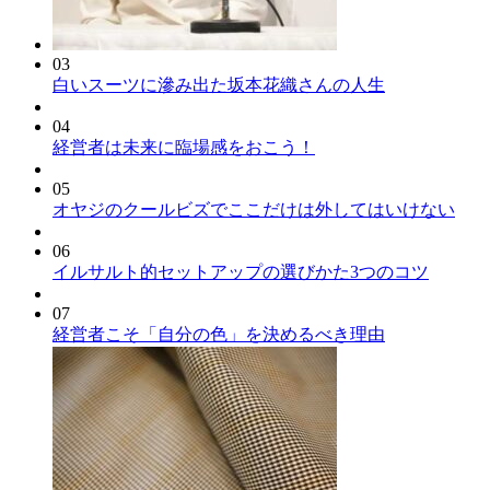
03
白いスーツに滲み出た坂本花織さんの人生
04
経営者は未来に臨場感をおこう！
05
オヤジのクールビズでここだけは外してはいけない
06
イルサルト的セットアップの選びかた3つのコツ
07
経営者こそ「自分の色」を決めるべき理由