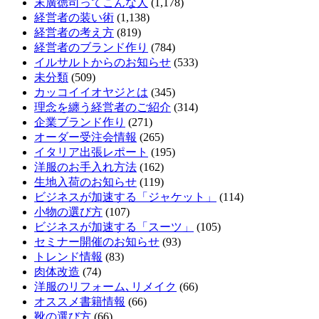
末廣徳司ってこんな人
(1,178)
経営者の装い術
(1,138)
経営者の考え方
(819)
経営者のブランド作り
(784)
イルサルトからのお知らせ
(533)
未分類
(509)
カッコイイオヤジとは
(345)
理念を纏う経営者のご紹介
(314)
企業ブランド作り
(271)
オーダー受注会情報
(265)
イタリア出張レポート
(195)
洋服のお手入れ方法
(162)
生地入荷のお知らせ
(119)
ビジネスが加速する「ジャケット」
(114)
小物の選び方
(107)
ビジネスが加速する「スーツ」
(105)
セミナー開催のお知らせ
(93)
トレンド情報
(83)
肉体改造
(74)
洋服のリフォーム､リメイク
(66)
オススメ書籍情報
(66)
靴の選び方
(66)