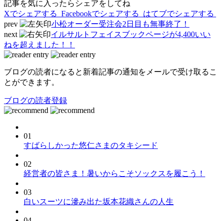
記事を気に入ったらシェアをしてね
Xでシェアする
Facebookで
シェアする
はてブでシェアする
prev
小松オーダー受注会2日目も無事終了！
next
イルサルトフェイスブックページが4,400いい
ねを超えました！！
ブログの読者になると新着記事の通知をメールで受け取るこ
とができます。
ブログの読者登録
01
すばらしかった悠仁さまのタキシード
02
経営者の皆さま！暑いからこそソックスを履こう！
03
白いスーツに滲み出た坂本花織さんの人生
04