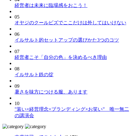
経営者は未来に臨場感をおこう！
05
オヤジのクールビズでここだけは外してはいけない
06
イルサルト的セットアップの選びかた3つのコツ
07
経営者こそ「自分の色」を決めるべき理由
08
イルサルト鉄の掟
09
暑さを味方につける服、あります
10
”装い×経営理念×ブランディング×お笑い” 唯一無二
の講演会