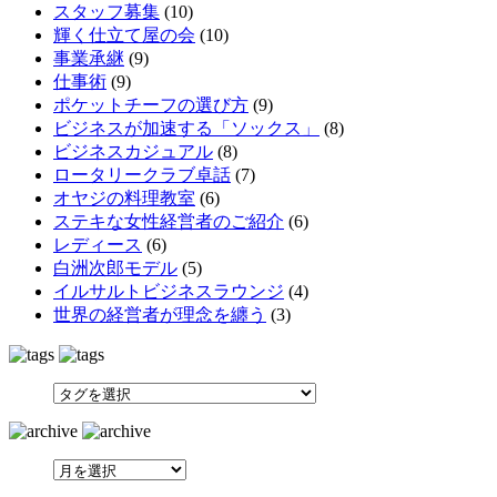
スタッフ募集
(10)
輝く仕立て屋の会
(10)
事業承継
(9)
仕事術
(9)
ポケットチーフの選び方
(9)
ビジネスが加速する「ソックス」
(8)
ビジネスカジュアル
(8)
ロータリークラブ卓話
(7)
オヤジの料理教室
(6)
ステキな女性経営者のご紹介
(6)
レディース
(6)
白洲次郎モデル
(5)
イルサルトビジネスラウンジ
(4)
世界の経営者が理念を纏う
(3)