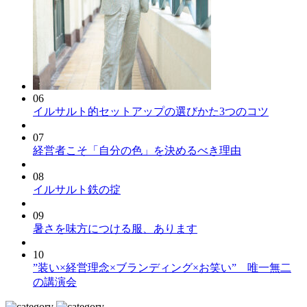
06
イルサルト的セットアップの選びかた3つのコツ
07
経営者こそ「自分の色」を決めるべき理由
08
イルサルト鉄の掟
09
暑さを味方につける服、あります
10
”装い×経営理念×ブランディング×お笑い” 唯一無二
の講演会