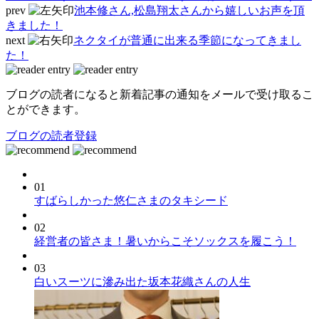
prev
池本修さん,松島翔太さんから嬉しいお声を頂
きました！
next
ネクタイが普通に出来る季節になってきまし
た！
ブログの読者になると新着記事の通知をメールで受け取るこ
とができます。
ブログの読者登録
01
すばらしかった悠仁さまのタキシード
02
経営者の皆さま！暑いからこそソックスを履こう！
03
白いスーツに滲み出た坂本花織さんの人生