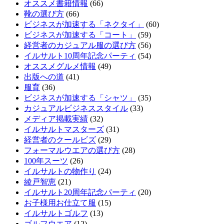
オススメ書籍情報
(66)
靴の選び方
(66)
ビジネスが加速する「ネクタイ」
(60)
ビジネスが加速する「コート」
(59)
経営者のカジュアル服の選び方
(56)
イルサルト10周年記念パーティ
(54)
オススメグルメ情報
(49)
出版への道
(41)
服育
(36)
ビジネスが加速する「シャツ」
(35)
カジュアルビジネススタイル
(33)
メディア掲載実績
(32)
イルサルトマスターズ
(31)
経営者のクールビズ
(29)
フォーマルウエアの選び方
(28)
100年スーツ
(26)
イルサルトの物作り
(24)
綾戸智恵
(21)
イルサルト20周年記念パーティ
(20)
お子様用お仕立て服
(15)
イルサルトゴルフ
(13)
ゴルフウエア
(12)