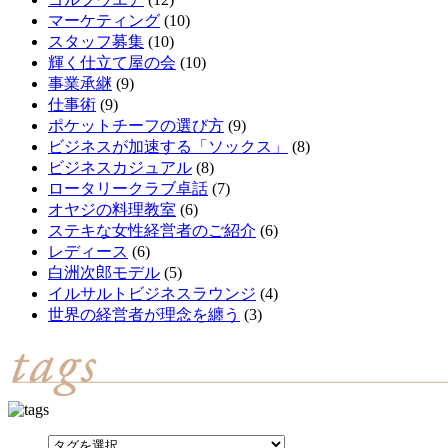
マーケティング
(10)
スタッフ募集
(10)
輝く仕立て屋の会
(10)
事業承継
(9)
仕事術
(9)
ポケットチーフの選び方
(9)
ビジネスが加速する「ソックス」
(8)
ビジネスカジュアル
(8)
ロータリークラブ卓話
(7)
オヤジの料理教室
(6)
ステキな女性経営者のご紹介
(6)
レディース
(6)
白洲次郎モデル
(5)
イルサルトビジネスラウンジ
(4)
世界の経営者が理念を纏う
(3)