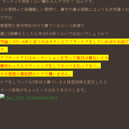
”スーツって何年くらい着れるんですか？”
なんです。
この質問って結構難しい質問で、着方や着る回数によっても全然違うの
ですが
春夏物と秋冬物を分けて着ているという前提で
週に1回着るとしたら多分5-6年くらいではないでしょうか？
勿論この5～6年と言うのはキチンとアフターケアをしていればのお話で
す。
アフターケアとはローテーションを守って毎日は着ないとか
着終わったらブラッシングをしてホコリを払っておく。
その程度の最低限のケアで構いません。
ケアをしていても5年ほど着ていると体型自体も変化したり
スーツ自体がちょっとくたびれてきたりします。