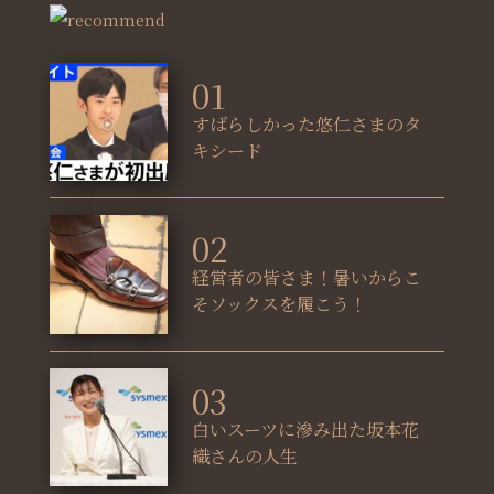
01
すばらしかった悠仁さまのタ
キシード
02
経営者の皆さま！暑いからこ
そソックスを履こう！
03
白いスーツに滲み出た坂本花
織さんの人生