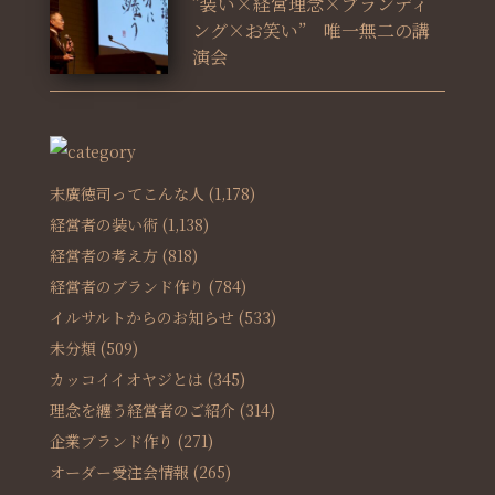
”装い×経営理念×ブランディ
ング×お笑い” 唯一無二の講
演会
末廣徳司ってこんな人
(1,178)
経営者の装い術
(1,138)
経営者の考え方
(818)
経営者のブランド作り
(784)
イルサルトからのお知らせ
(533)
未分類
(509)
カッコイイオヤジとは
(345)
理念を纏う経営者のご紹介
(314)
企業ブランド作り
(271)
オーダー受注会情報
(265)