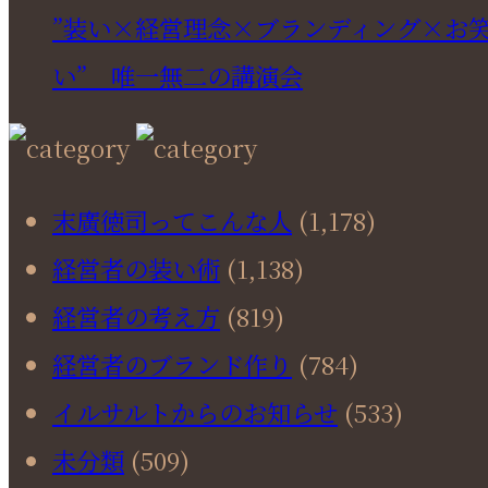
”装い×経営理念×ブランディング×お
い” 唯一無二の講演会
末廣徳司ってこんな人
(1,178)
経営者の装い術
(1,138)
経営者の考え方
(819)
経営者のブランド作り
(784)
イルサルトからのお知らせ
(533)
未分類
(509)