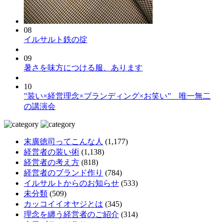
08
イルサルト鉄の掟
09
暑さを味方につける服、あります
10
”装い×経営理念×ブランディング×お笑い” 唯一無二
の講演会
末廣徳司ってこんな人
(1,177)
経営者の装い術
(1,138)
経営者の考え方
(818)
経営者のブランド作り
(784)
イルサルトからのお知らせ
(533)
未分類
(509)
カッコイイオヤジとは
(345)
理念を纏う経営者のご紹介
(314)