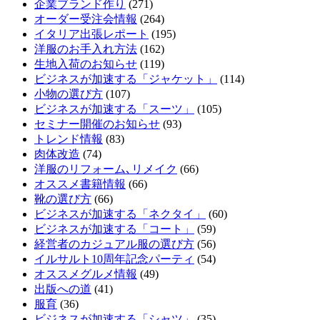
企業ブランド作り
(271)
オーダー受注会情報
(264)
イタリア出張レポート
(195)
洋服のお手入れ方法
(162)
生地入荷のお知らせ
(119)
ビジネスが加速する「ジャケット」
(114)
小物の選び方
(107)
ビジネスが加速する「スーツ」
(105)
セミナー開催のお知らせ
(93)
トレンド情報
(83)
肉体改造
(74)
洋服のリフォーム､リメイク
(66)
オススメ書籍情報
(66)
靴の選び方
(66)
ビジネスが加速する「ネクタイ」
(60)
ビジネスが加速する「コート」
(59)
経営者のカジュアル服の選び方
(56)
イルサルト10周年記念パーティ
(54)
オススメグルメ情報
(49)
出版への道
(41)
服育
(36)
ビジネスが加速する「シャツ」
(35)