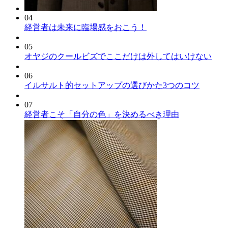
04
経営者は未来に臨場感をおこう！
05
オヤジのクールビズでここだけは外してはいけない
06
イルサルト的セットアップの選びかた3つのコツ
07
経営者こそ「自分の色」を決めるべき理由