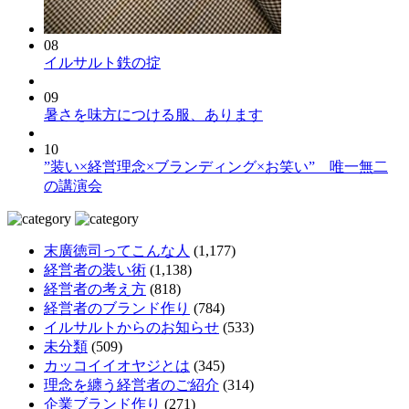
08
イルサルト鉄の掟
09
暑さを味方につける服、あります
10
”装い×経営理念×ブランディング×お笑い” 唯一無二
の講演会
末廣徳司ってこんな人
(1,177)
経営者の装い術
(1,138)
経営者の考え方
(818)
経営者のブランド作り
(784)
イルサルトからのお知らせ
(533)
未分類
(509)
カッコイイオヤジとは
(345)
理念を纏う経営者のご紹介
(314)
企業ブランド作り
(271)