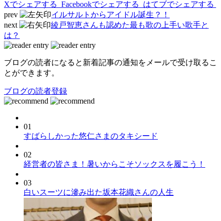
Xでシェアする
Facebookで
シェアする
はてブでシェアする
prev
イルサルトからアイドル誕生？！
next
綾戸智恵さんも認めた最も歌の上手い歌手と
は？
ブログの読者になると新着記事の通知をメールで受け取るこ
とができます。
ブログの読者登録
01
すばらしかった悠仁さまのタキシード
02
経営者の皆さま！暑いからこそソックスを履こう！
03
白いスーツに滲み出た坂本花織さんの人生