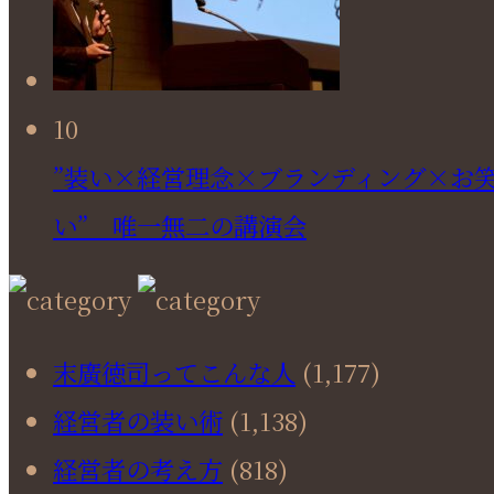
10
”装い×経営理念×ブランディング×お
い” 唯一無二の講演会
末廣徳司ってこんな人
(1,177)
経営者の装い術
(1,138)
経営者の考え方
(818)