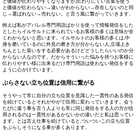
と価値が伝わりやすくなりますが,伝わりにくい言葉を使う
と価値が伝わらない→違いがわからない→存在しないのと同
じ→選ばれない→売れない。と言う風に繋がっていきます。
例えば私がアパレル専門用語ばかりを使って情報発信をした
としたらイルサルトに来られているお客様の多くは意味が全
くわからないと思います。イルサルトのお客様の多くは,中
身を磨いているのに外見の磨き方が分からない人,立場上き
ちんとした装いをする必要があるけどどうしたらいいのか分
からない人なのです。だからそういった悩みを持つお客様に
伝わりやすい様に出来るだけ専門用語は使わない発信をする
ように心がけています。
ぶらさない立ち位置は信用に繋がる
そうやって常に自分の立ち位置を意識した一貫性のある発信
を続けているとそれがやがて信用に変わっていきます。会う
たびに違う事を言う人よりも常に同じ発信をする人の方が信
用されるのは一貫性があるかないかの違いだと私は思ってい
ます。とは言え仕事を続けていると,ついついこの立ち位置
をぶらしそうになる事が多くあります。