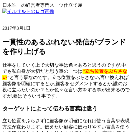
日本唯一の経営者専門スーツ仕立て屋
2017年3月1日
一貫性のあるぶれない発信がブランド
を作り上げる
仕事をしていく上で大切な事は色々あると思うのですが,中
でも私自身が大切だと思う事の一つは
”立ち位置をぶらさな
い
”
と言う事なのです。立ち位置をぶらさない,言い換えれば
顧客像を明確にするとか,顧客をセグメントするとか,誰のお
役に立ちたいのか？とか色々な言い方をする事が出来るので
すが,要はそういう事です。
ターゲットによって伝わる言葉は違う
立ち位置をぶらさずに顧客像が明確になれば使う言葉や表現
方法が変わります。伝えたい顧客に伝わりやすい言葉を使う