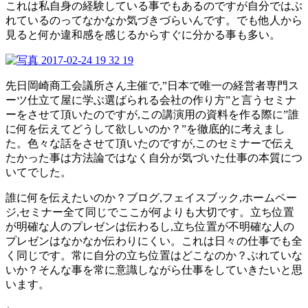
これは私自身の経験している事でもあるのですが自分ではぶ
れているのってなかなか気づきづらいんです。でも他人から
見ると何か違和感を感じるからすぐに分かる事も多い。
先日岡崎商工会議所さん主催で,”日本で唯一の経営者専門ス
ーツ仕立て屋に学ぶ選ばられる会社の作り方”と言うセミナ
ーをさせて頂いたのですが,この講演用の資料を作る際に”誰
に何を伝えてどうして欲しいのか？”を徹底的に考えまし
た。色々な話をさせて頂いたのですが,このセミナーで伝え
たかった事は方法論ではなく自分が気づいた仕事の本質につ
いてでした。
誰に何を伝えたいのか？ブログ,フェイスブック,ホームペー
ジ,セミナー全て同じでここが何よりも大切です。立ち位置
が明確な人のプレゼンは伝わるし,立ち位置が不明確な人の
プレゼンはなかなか伝わりにくい。これは日々の仕事でも全
く同じです。常に自分の立ち位置はどこなのか？ぶれていな
いか？そんな事を常に意識しながら仕事をしていきたいと思
います。