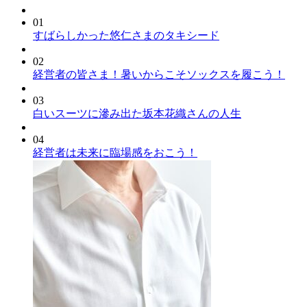
01
すばらしかった悠仁さまのタキシード
02
経営者の皆さま！暑いからこそソックスを履こう！
03
白いスーツに滲み出た坂本花織さんの人生
04
経営者は未来に臨場感をおこう！