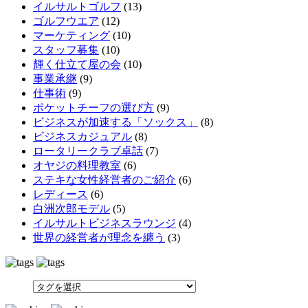
イルサルトゴルフ
(13)
ゴルフウエア
(12)
マーケティング
(10)
スタッフ募集
(10)
輝く仕立て屋の会
(10)
事業承継
(9)
仕事術
(9)
ポケットチーフの選び方
(9)
ビジネスが加速する「ソックス」
(8)
ビジネスカジュアル
(8)
ロータリークラブ卓話
(7)
オヤジの料理教室
(6)
ステキな女性経営者のご紹介
(6)
レディース
(6)
白洲次郎モデル
(5)
イルサルトビジネスラウンジ
(4)
世界の経営者が理念を纏う
(3)