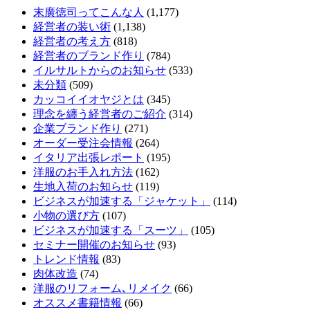
末廣徳司ってこんな人
(1,177)
経営者の装い術
(1,138)
経営者の考え方
(818)
経営者のブランド作り
(784)
イルサルトからのお知らせ
(533)
未分類
(509)
カッコイイオヤジとは
(345)
理念を纏う経営者のご紹介
(314)
企業ブランド作り
(271)
オーダー受注会情報
(264)
イタリア出張レポート
(195)
洋服のお手入れ方法
(162)
生地入荷のお知らせ
(119)
ビジネスが加速する「ジャケット」
(114)
小物の選び方
(107)
ビジネスが加速する「スーツ」
(105)
セミナー開催のお知らせ
(93)
トレンド情報
(83)
肉体改造
(74)
洋服のリフォーム､リメイク
(66)
オススメ書籍情報
(66)