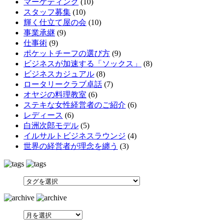
マーケティング
(10)
スタッフ募集
(10)
輝く仕立て屋の会
(10)
事業承継
(9)
仕事術
(9)
ポケットチーフの選び方
(9)
ビジネスが加速する「ソックス」
(8)
ビジネスカジュアル
(8)
ロータリークラブ卓話
(7)
オヤジの料理教室
(6)
ステキな女性経営者のご紹介
(6)
レディース
(6)
白洲次郎モデル
(5)
イルサルトビジネスラウンジ
(4)
世界の経営者が理念を纏う
(3)