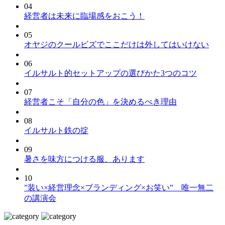
04
経営者は未来に臨場感をおこう！
05
オヤジのクールビズでここだけは外してはいけない
06
イルサルト的セットアップの選びかた3つのコツ
07
経営者こそ「自分の色」を決めるべき理由
08
イルサルト鉄の掟
09
暑さを味方につける服、あります
10
”装い×経営理念×ブランディング×お笑い” 唯一無二
の講演会