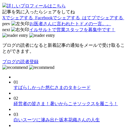
詳しいプロフィールはこちら
記事を気に入ったらシェアをしてね
Xでシェアする
Facebookで
シェアする
はてブでシェアする
prev
お医者さんに言われたトドメの一言。。
next
イルサルトで営業スタッフを募集中です！
ブログの読者になると新着記事の通知をメールで受け取るこ
とができます。
ブログの読者登録
01
すばらしかった悠仁さまのタキシード
02
経営者の皆さま！暑いからこそソックスを履こう！
03
白いスーツに滲み出た坂本花織さんの人生