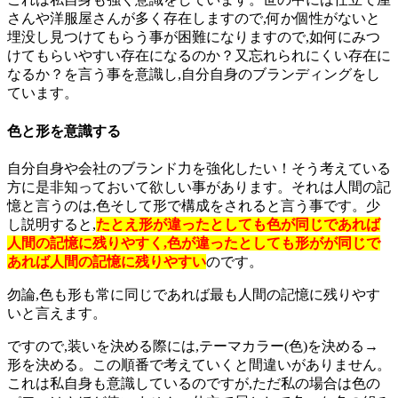
さんや洋服屋さんが多く存在しますので,何か個性がないと
埋没し見つけてもらう事が困難になりますので,如何にみつ
けてもらいやすい存在になるのか？又忘れられにくい存在に
なるか？を言う事を意識し,自分自身のブランディングをし
ています。
色と形を意識する
自分自身や会社のブランド力を強化したい！そう考えている
方に是非知っておいて欲しい事があります。それは人間の記
憶と言うのは,色そして形で構成をされると言う事です。少
し説明すると,
たとえ形が違ったとしても色が同じであれば
人間の記憶に残りやすく,色が違ったとしても形がが同じで
あれば人間の記憶に残りやすい
のです。
勿論,色も形も常に同じであれば最も人間の記憶に残りやす
いと言えます。
ですので,装いを決める際には,テーマカラー(色)を決める→
形を決める。この順番で考えていくと間違いがありません。
これは私自身も意識しているのですが,ただ私の場合は色の