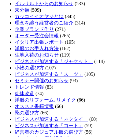
イルサルトからのお知らせ
(533)
未分類
(509)
カッコイイオヤジとは
(345)
理念を纏う経営者のご紹介
(314)
企業ブランド作り
(271)
オーダー受注会情報
(265)
イタリア出張レポート
(195)
洋服のお手入れ方法
(162)
生地入荷のお知らせ
(119)
ビジネスが加速する「ジャケット」
(114)
小物の選び方
(107)
ビジネスが加速する「スーツ」
(105)
セミナー開催のお知らせ
(93)
トレンド情報
(83)
肉体改造
(74)
洋服のリフォーム､リメイク
(66)
オススメ書籍情報
(66)
靴の選び方
(66)
ビジネスが加速する「ネクタイ」
(60)
ビジネスが加速する「コート」
(59)
経営者のカジュアル服の選び方
(56)