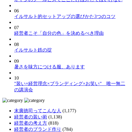
06
イルサルト的セットアップの選びかた3つのコツ
07
経営者こそ「自分の色」を決めるべき理由
08
イルサルト鉄の掟
09
暑さを味方につける服、あります
10
”装い×経営理念×ブランディング×お笑い” 唯一無二
の講演会
末廣徳司ってこんな人
(1,177)
経営者の装い術
(1,138)
経営者の考え方
(818)
経営者のブランド作り
(784)