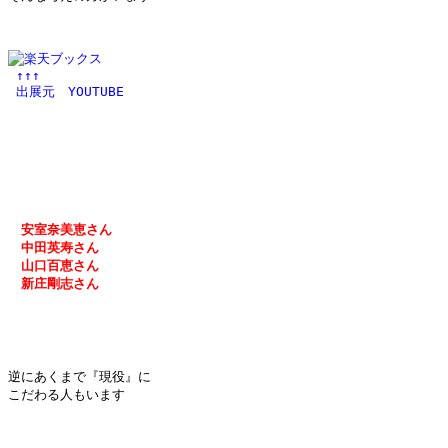
 ↑↑↑
 出展元　YOUTUBE
　安室奈美恵さん
　中田英寿さん
　山口百恵さん
　新庄剛志さん
逆にあくまで『現役』に

こだわる人もいます
