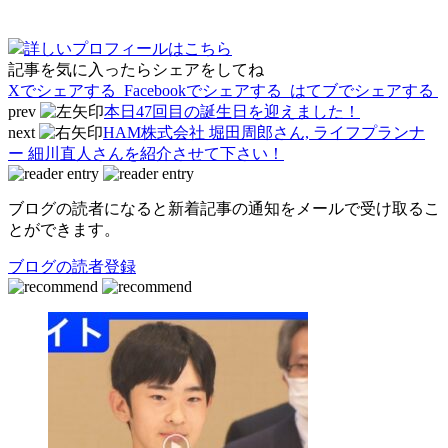
詳しいプロフィールはこちら
記事を気に入ったらシェアをしてね
Xでシェアする
Facebookで
シェアする
はてブでシェアする
prev
本日47回目の誕生日を迎えました！
next
HAM株式会社 堀田周郎さん, ライフプランナ
ー 細川直人さんを紹介させて下さい！
ブログの読者になると新着記事の通知をメールで受け取るこ
とができます。
ブログの読者登録