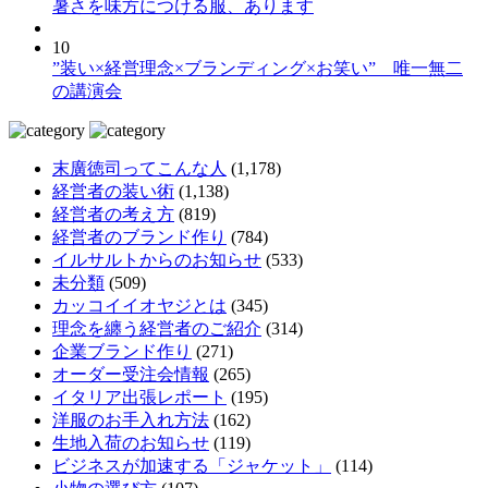
暑さを味方につける服、あります
10
”装い×経営理念×ブランディング×お笑い” 唯一無二
の講演会
末廣徳司ってこんな人
(1,178)
経営者の装い術
(1,138)
経営者の考え方
(819)
経営者のブランド作り
(784)
イルサルトからのお知らせ
(533)
未分類
(509)
カッコイイオヤジとは
(345)
理念を纏う経営者のご紹介
(314)
企業ブランド作り
(271)
オーダー受注会情報
(265)
イタリア出張レポート
(195)
洋服のお手入れ方法
(162)
生地入荷のお知らせ
(119)
ビジネスが加速する「ジャケット」
(114)