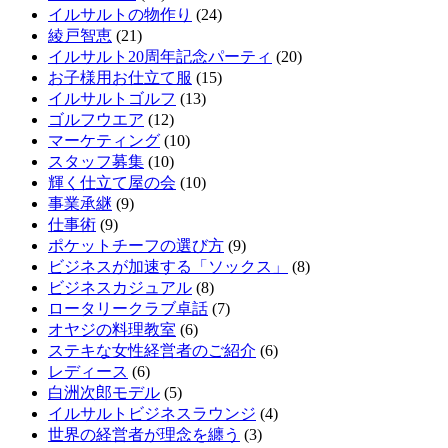
イルサルトの物作り
(24)
綾戸智恵
(21)
イルサルト20周年記念パーティ
(20)
お子様用お仕立て服
(15)
イルサルトゴルフ
(13)
ゴルフウエア
(12)
マーケティング
(10)
スタッフ募集
(10)
輝く仕立て屋の会
(10)
事業承継
(9)
仕事術
(9)
ポケットチーフの選び方
(9)
ビジネスが加速する「ソックス」
(8)
ビジネスカジュアル
(8)
ロータリークラブ卓話
(7)
オヤジの料理教室
(6)
ステキな女性経営者のご紹介
(6)
レディース
(6)
白洲次郎モデル
(5)
イルサルトビジネスラウンジ
(4)
世界の経営者が理念を纏う
(3)