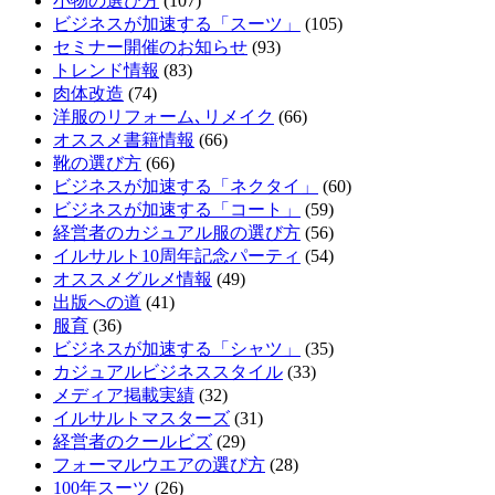
小物の選び方
(107)
ビジネスが加速する「スーツ」
(105)
セミナー開催のお知らせ
(93)
トレンド情報
(83)
肉体改造
(74)
洋服のリフォーム､リメイク
(66)
オススメ書籍情報
(66)
靴の選び方
(66)
ビジネスが加速する「ネクタイ」
(60)
ビジネスが加速する「コート」
(59)
経営者のカジュアル服の選び方
(56)
イルサルト10周年記念パーティ
(54)
オススメグルメ情報
(49)
出版への道
(41)
服育
(36)
ビジネスが加速する「シャツ」
(35)
カジュアルビジネススタイル
(33)
メディア掲載実績
(32)
イルサルトマスターズ
(31)
経営者のクールビズ
(29)
フォーマルウエアの選び方
(28)
100年スーツ
(26)