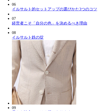
06
イルサルト的セットアップの選びかた3つのコツ
07
経営者こそ「自分の色」を決めるべき理由
08
イルサルト鉄の掟
09