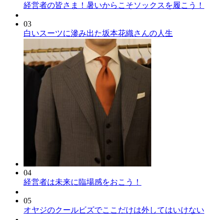
経営者の皆さま！暑いからこそソックスを履こう！
03
白いスーツに滲み出た坂本花織さんの人生
04
経営者は未来に臨場感をおこう！
05
オヤジのクールビズでここだけは外してはいけない