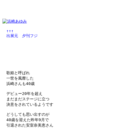
　↑↑↑
　出展元　夕刊フジ
　歌姫と呼ばれ

　一世を風靡した

　浜崎さんも40歳

　デビュー20年を超え

　まだまだステージに立つ

　決意をされているようです

　どうしても思い出すのが

　40歳を迎えた昨年9月で

　引退された安室奈美恵さん
