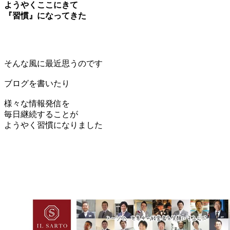
ようやくここにきて
『習慣』になってきた
そんな風に最近思うのです
ブログを書いたり
様々な情報発信を
毎日継続することが
ようやく習慣になりました