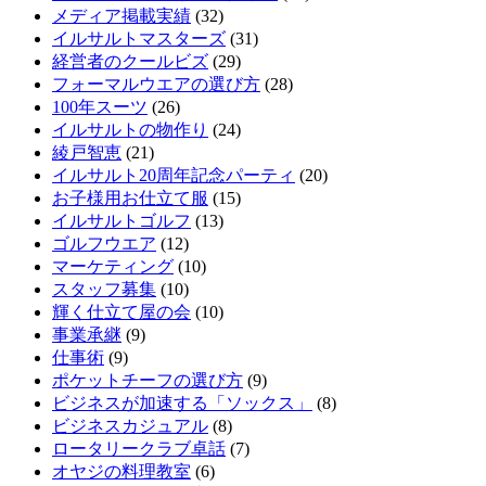
メディア掲載実績
(32)
イルサルトマスターズ
(31)
経営者のクールビズ
(29)
フォーマルウエアの選び方
(28)
100年スーツ
(26)
イルサルトの物作り
(24)
綾戸智恵
(21)
イルサルト20周年記念パーティ
(20)
お子様用お仕立て服
(15)
イルサルトゴルフ
(13)
ゴルフウエア
(12)
マーケティング
(10)
スタッフ募集
(10)
輝く仕立て屋の会
(10)
事業承継
(9)
仕事術
(9)
ポケットチーフの選び方
(9)
ビジネスが加速する「ソックス」
(8)
ビジネスカジュアル
(8)
ロータリークラブ卓話
(7)
オヤジの料理教室
(6)