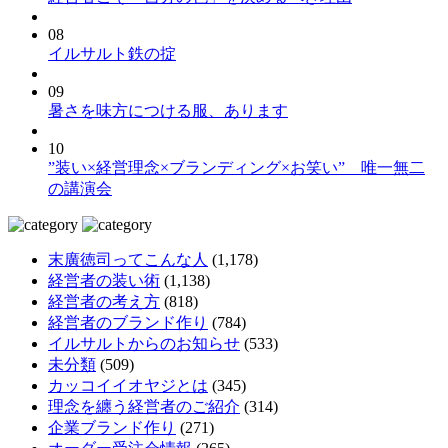
08
イルサルト鉄の掟
09
暑さを味方につける服、あります
10
”装い×経営理念×ブランディング×お笑い” 唯一無二
の講演会
末廣徳司ってこんな人
(1,178)
経営者の装い術
(1,138)
経営者の考え方
(818)
経営者のブランド作り
(784)
イルサルトからのお知らせ
(533)
未分類
(509)
カッコイイオヤジとは
(345)
理念を纏う経営者のご紹介
(314)
企業ブランド作り
(271)