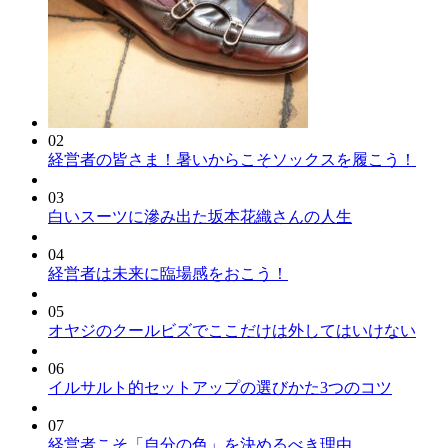
02
経営者の皆さま！暑いからこそソックスを履こう！
03
白いスーツに滲み出た坂本花織さんの人生
04
経営者は未来に臨場感をおこう！
05
オヤジのクールビズでここだけは外してはいけない
06
イルサルト的セットアップの選びかた3つのコツ
07
経営者こそ「自分の色」を決めるべき理由