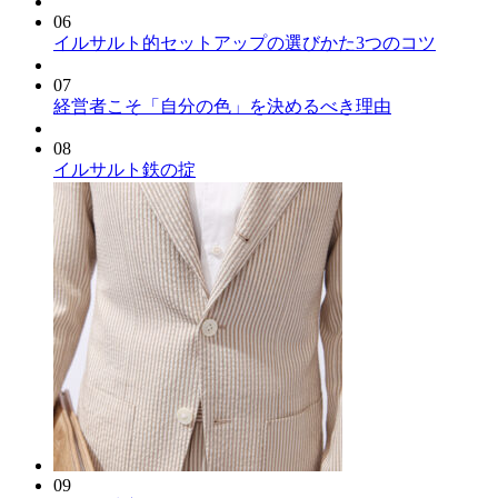
06
イルサルト的セットアップの選びかた3つのコツ
07
経営者こそ「自分の色」を決めるべき理由
08
イルサルト鉄の掟
09