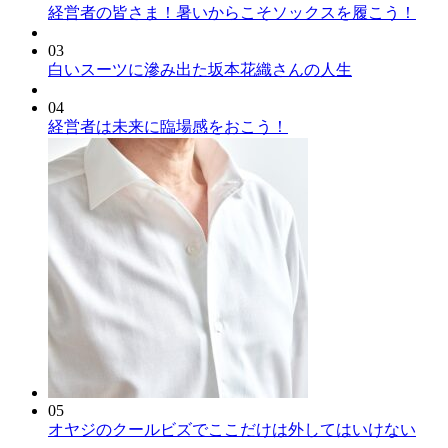
経営者の皆さま！暑いからこそソックスを履こう！
03
白いスーツに滲み出た坂本花織さんの人生
04
経営者は未来に臨場感をおこう！
05
オヤジのクールビズでここだけは外してはいけない