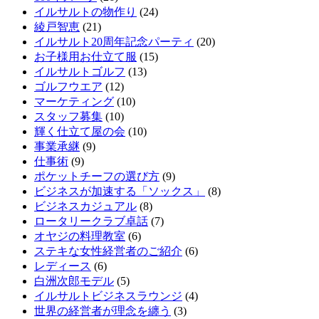
イルサルトの物作り
(24)
綾戸智恵
(21)
イルサルト20周年記念パーティ
(20)
お子様用お仕立て服
(15)
イルサルトゴルフ
(13)
ゴルフウエア
(12)
マーケティング
(10)
スタッフ募集
(10)
輝く仕立て屋の会
(10)
事業承継
(9)
仕事術
(9)
ポケットチーフの選び方
(9)
ビジネスが加速する「ソックス」
(8)
ビジネスカジュアル
(8)
ロータリークラブ卓話
(7)
オヤジの料理教室
(6)
ステキな女性経営者のご紹介
(6)
レディース
(6)
白洲次郎モデル
(5)
イルサルトビジネスラウンジ
(4)
世界の経営者が理念を纏う
(3)