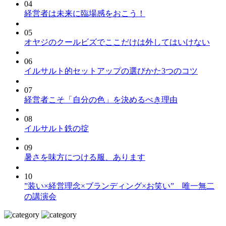
04
経営者は未来に臨場感をおこう！
05
オヤジのクールビズでここだけは外してはいけない
06
イルサルト的セットアップの選びかた3つのコツ
07
経営者こそ「自分の色」を決めるべき理由
08
イルサルト鉄の掟
09
暑さを味方につける服、あります
10
”装い×経営理念×ブランディング×お笑い” 唯一無二
の講演会