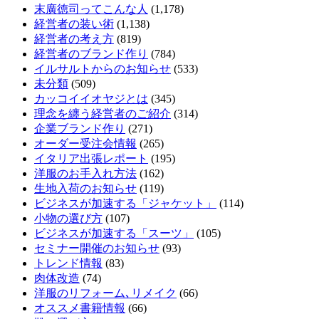
末廣徳司ってこんな人
(1,178)
経営者の装い術
(1,138)
経営者の考え方
(819)
経営者のブランド作り
(784)
イルサルトからのお知らせ
(533)
未分類
(509)
カッコイイオヤジとは
(345)
理念を纏う経営者のご紹介
(314)
企業ブランド作り
(271)
オーダー受注会情報
(265)
イタリア出張レポート
(195)
洋服のお手入れ方法
(162)
生地入荷のお知らせ
(119)
ビジネスが加速する「ジャケット」
(114)
小物の選び方
(107)
ビジネスが加速する「スーツ」
(105)
セミナー開催のお知らせ
(93)
トレンド情報
(83)
肉体改造
(74)
洋服のリフォーム､リメイク
(66)
オススメ書籍情報
(66)