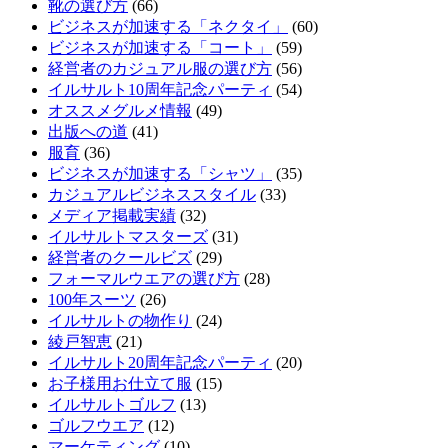
靴の選び方
(66)
ビジネスが加速する「ネクタイ」
(60)
ビジネスが加速する「コート」
(59)
経営者のカジュアル服の選び方
(56)
イルサルト10周年記念パーティ
(54)
オススメグルメ情報
(49)
出版への道
(41)
服育
(36)
ビジネスが加速する「シャツ」
(35)
カジュアルビジネススタイル
(33)
メディア掲載実績
(32)
イルサルトマスターズ
(31)
経営者のクールビズ
(29)
フォーマルウエアの選び方
(28)
100年スーツ
(26)
イルサルトの物作り
(24)
綾戸智恵
(21)
イルサルト20周年記念パーティ
(20)
お子様用お仕立て服
(15)
イルサルトゴルフ
(13)
ゴルフウエア
(12)
マーケティング
(10)