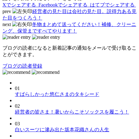
Xでシェアする
Facebookで
シェアする
はてブでシェアする
prev
経営者の見た目は会社の見た目。説得力ある見
た目をつくろう！
next
冬物まとめて送ってください！補修、クリーニ
ング、保管まですべてやります！
ブログの読者になると新着記事の通知をメールで受け取るこ
とができます。
ブログの読者登録
01
すばらしかった悠仁さまのタキシード
02
経営者の皆さま！暑いからこそソックスを履こう！
03
白いスーツに滲み出た坂本花織さんの人生