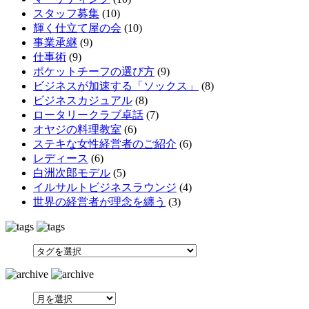
スタッフ募集
(10)
輝く仕立て屋の会
(10)
事業承継
(9)
仕事術
(9)
ポケットチーフの選び方
(9)
ビジネスが加速する「ソックス」
(8)
ビジネスカジュアル
(8)
ロータリークラブ卓話
(7)
オヤジの料理教室
(6)
ステキな女性経営者のご紹介
(6)
レディース
(6)
白洲次郎モデル
(5)
イルサルトビジネスラウンジ
(4)
世界の経営者が理念を纏う
(3)