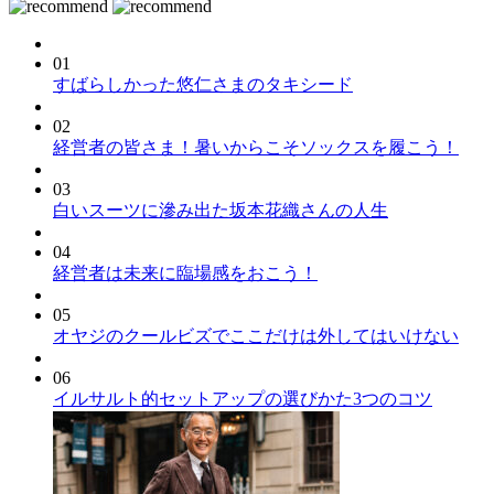
01
すばらしかった悠仁さまのタキシード
02
経営者の皆さま！暑いからこそソックスを履こう！
03
白いスーツに滲み出た坂本花織さんの人生
04
経営者は未来に臨場感をおこう！
05
オヤジのクールビズでここだけは外してはいけない
06
イルサルト的セットアップの選びかた3つのコツ