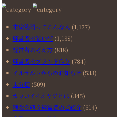
末廣徳司ってこんな人
(1,177)
経営者の装い術
(1,138)
経営者の考え方
(818)
経営者のブランド作り
(784)
イルサルトからのお知らせ
(533)
未分類
(509)
カッコイイオヤジとは
(345)
理念を纏う経営者のご紹介
(314)