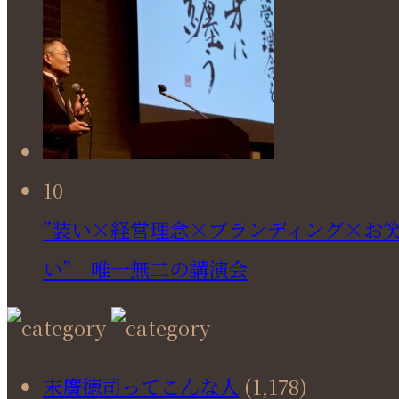
10
”装い×経営理念×ブランディング×お
い” 唯一無二の講演会
末廣徳司ってこんな人
(1,178)