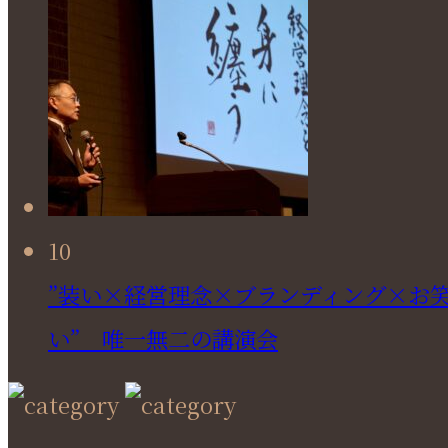
10
”装い×経営理念×ブランディング×お
い” 唯一無二の講演会