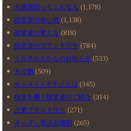
末廣徳司ってこんな人
(1,178)
経営者の装い術
(1,138)
経営者の考え方
(818)
経営者のブランド作り
(784)
イルサルトからのお知らせ
(533)
未分類
(509)
カッコイイオヤジとは
(345)
理念を纏う経営者のご紹介
(314)
企業ブランド作り
(271)
オーダー受注会情報
(265)