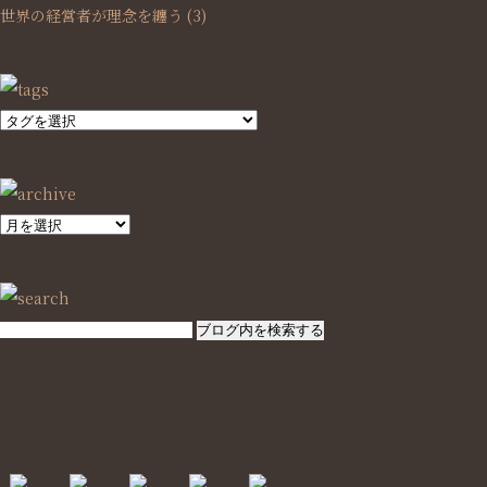
世界の経営者が理念を纏う
(3)
SEARCH