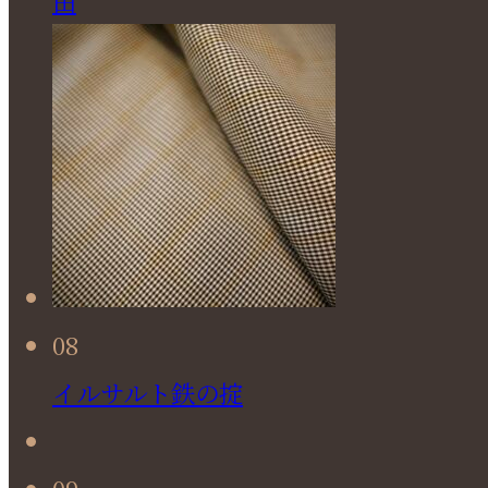
由
08
イルサルト鉄の掟