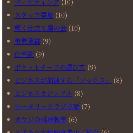
マーケティング
(10)
スタッフ募集
(10)
輝く仕立て屋の会
(10)
事業承継
(9)
仕事術
(9)
ポケットチーフの選び方
(9)
ビジネスが加速する「ソックス」
(8)
ビジネスカジュアル
(8)
ロータリークラブ卓話
(7)
オヤジの料理教室
(6)
ステキな女性経営者のご紹介
(6)