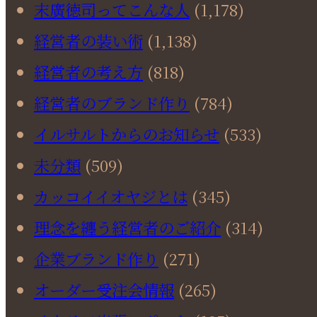
末廣徳司ってこんな人
(1,178)
経営者の装い術
(1,138)
経営者の考え方
(818)
経営者のブランド作り
(784)
イルサルトからのお知らせ
(533)
未分類
(509)
カッコイイオヤジとは
(345)
理念を纏う経営者のご紹介
(314)
企業ブランド作り
(271)
オーダー受注会情報
(265)