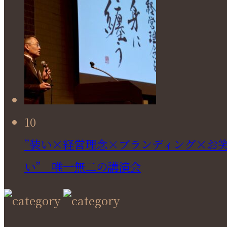
10
”装い×経営理念×ブランディング×お
い” 唯一無二の講演会