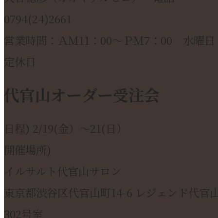
0794(24)2661
営業時間：ＡＭ11：00～ＰＭ7：00 水曜日
定休日
代官山オーダー受注会
日程) 2/19(金）～21(日）
開催場所)
イルサルト代官山サロン
東京都渋谷区代官山町14-6 レジェンド代官
302号室