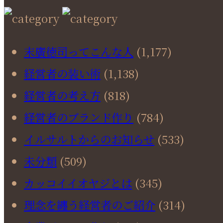
末廣徳司ってこんな人
(1,177)
経営者の装い術
(1,138)
経営者の考え方
(818)
経営者のブランド作り
(784)
イルサルトからのお知らせ
(533)
未分類
(509)
カッコイイオヤジとは
(345)
理念を纏う経営者のご紹介
(314)