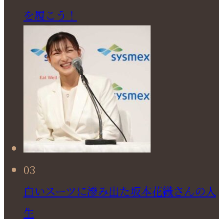
を履こう！
03
白いスーツに滲み出た坂本花織さんの人
生