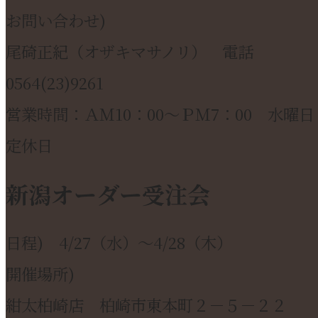
お問い合わせ)
尾碕正紀（オザキマサノリ） 電話
0564(23)9261
営業時間：ＡＭ10：00～ＰＭ7：00 水曜日
定休日
新潟オーダー受注会
日程) 4/27（水）～4/28（木）
開催場所)
紺太柏崎店 柏崎市東本町２－５－２２