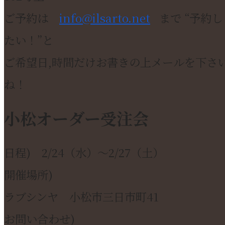
ご予約は
info@ilsarto.net
まで “予約し
たい！”と
ご希望日,時間だけお書きの上メールを下さ
ね！
小松オーダー受注会
日程) 2/24（水）～2/27（土）
開催場所)
ラブシンヤ 小松市三日市町41
お問い合わせ)