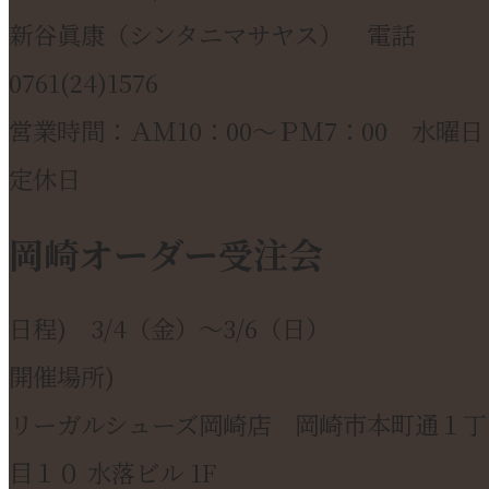
新谷眞康（シンタニマサヤス） 電話
0761(24)1576
営業時間：ＡＭ10：00～ＰＭ7：00 水曜日
定休日
岡崎オーダー受注会
日程) 3/4（金）～3/6（日）
開催場所)
リーガルシューズ岡崎店 岡崎市本町通１丁
目１０ 水落ビル 1F