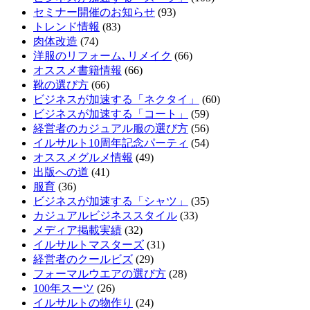
セミナー開催のお知らせ
(93)
トレンド情報
(83)
肉体改造
(74)
洋服のリフォーム､リメイク
(66)
オススメ書籍情報
(66)
靴の選び方
(66)
ビジネスが加速する「ネクタイ」
(60)
ビジネスが加速する「コート」
(59)
経営者のカジュアル服の選び方
(56)
イルサルト10周年記念パーティ
(54)
オススメグルメ情報
(49)
出版への道
(41)
服育
(36)
ビジネスが加速する「シャツ」
(35)
カジュアルビジネススタイル
(33)
メディア掲載実績
(32)
イルサルトマスターズ
(31)
経営者のクールビズ
(29)
フォーマルウエアの選び方
(28)
100年スーツ
(26)
イルサルトの物作り
(24)