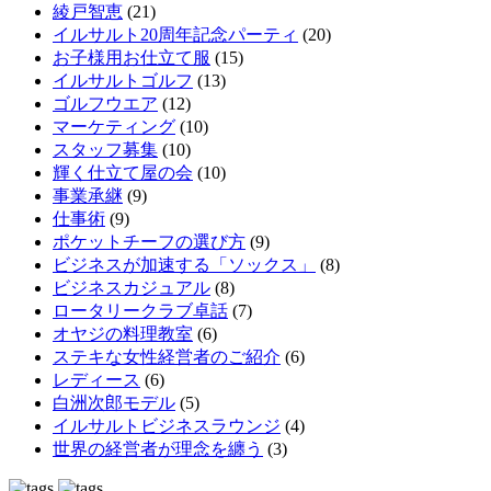
綾戸智恵
(21)
イルサルト20周年記念パーティ
(20)
お子様用お仕立て服
(15)
イルサルトゴルフ
(13)
ゴルフウエア
(12)
マーケティング
(10)
スタッフ募集
(10)
輝く仕立て屋の会
(10)
事業承継
(9)
仕事術
(9)
ポケットチーフの選び方
(9)
ビジネスが加速する「ソックス」
(8)
ビジネスカジュアル
(8)
ロータリークラブ卓話
(7)
オヤジの料理教室
(6)
ステキな女性経営者のご紹介
(6)
レディース
(6)
白洲次郎モデル
(5)
イルサルトビジネスラウンジ
(4)
世界の経営者が理念を纏う
(3)