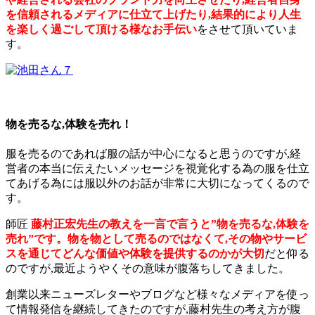
を信頼されるメディアに仕立て上げたり,結果的により人生
を楽しく過ごして頂ける様なお手伝い
をさせて頂いていま
す。
物を売るな,体験を売れ！
服を売るのであれば服の話が中心になると思うのですが,経
営者の本当に伝えたいメッセージを視覚化する為の服を仕立
てあげる為には服以外のお話が非常に大切になってくるので
す。
師匠
藤村正宏先生の教えを一言で言うと”物を売るな,体験を
売れ”です。物を物として売るのではなくて,その物やサービ
スを通じてどんな価値や体験を提供するのかが大切
だと仰る
のですが,最近ようやくその意味が腹落ちしてきました。
創業以来ニューズレターやブログなど様々なメディアを使っ
て情報発信を継続してきたのですが,藤村先生の考え方が腹