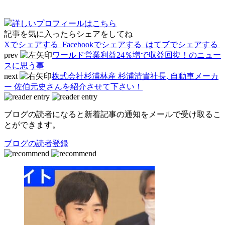
詳しいプロフィールはこちら
記事を気に入ったらシェアをしてね
Xでシェアする
Facebookで
シェアする
はてブでシェアする
prev
ワールド営業利益24％増で収益回復！のニュー
スに思う事
next
株式会社杉浦林産 杉浦清貴社長, 自動車メーカ
ー 佐伯元史さんを紹介させて下さい！
ブログの読者になると新着記事の通知をメールで受け取るこ
とができます。
ブログの読者登録