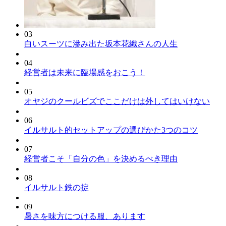
03
白いスーツに滲み出た坂本花織さんの人生
04
経営者は未来に臨場感をおこう！
05
オヤジのクールビズでここだけは外してはいけない
06
イルサルト的セットアップの選びかた3つのコツ
07
経営者こそ「自分の色」を決めるべき理由
08
イルサルト鉄の掟
09
暑さを味方につける服、あります