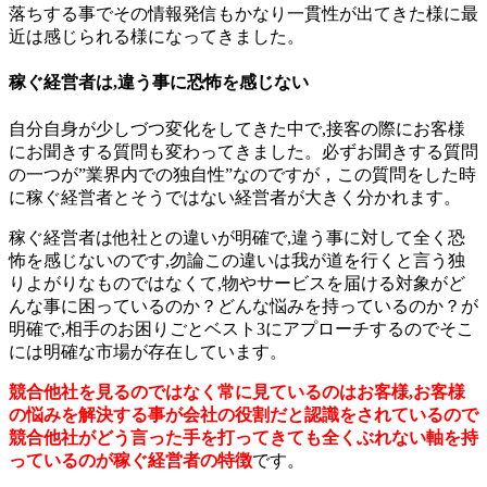
落ちする事でその情報発信もかなり一貫性が出てきた様に最
近は感じられる様になってきました。
稼ぐ経営者は,違う事に恐怖を感じない
自分自身が少しづつ変化をしてきた中で,接客の際にお客様
にお聞きする質問も変わってきました。必ずお聞きする質問
の一つが”業界内での独自性”なのですが，この質問をした時
に稼ぐ経営者とそうではない経営者が大きく分かれます。
稼ぐ経営者は他社との違いが明確で,違う事に対して全く恐
怖を感じないのです,勿論この違いは我が道を行くと言う独
りよがりなものではなくて,物やサービスを届ける対象がど
んな事に困っているのか？どんな悩みを持っているのか？が
明確で,相手のお困りごとベスト3にアプローチするのでそこ
には明確な市場が存在しています。
競合他社を見るのではなく常に見ているのはお客様,お客様
の悩みを解決する事が会社の役割だと認識をされているので
競合他社がどう言った手を打ってきても全くぶれない軸を持
っているのが稼ぐ経営者の特徴
です。