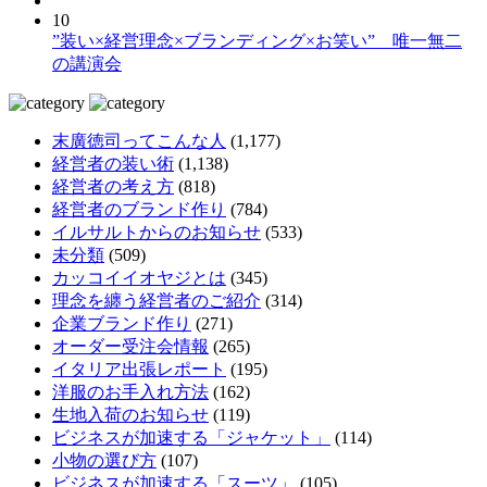
10
”装い×経営理念×ブランディング×お笑い” 唯一無二
の講演会
末廣徳司ってこんな人
(1,177)
経営者の装い術
(1,138)
経営者の考え方
(818)
経営者のブランド作り
(784)
イルサルトからのお知らせ
(533)
未分類
(509)
カッコイイオヤジとは
(345)
理念を纏う経営者のご紹介
(314)
企業ブランド作り
(271)
オーダー受注会情報
(265)
イタリア出張レポート
(195)
洋服のお手入れ方法
(162)
生地入荷のお知らせ
(119)
ビジネスが加速する「ジャケット」
(114)
小物の選び方
(107)
ビジネスが加速する「スーツ」
(105)