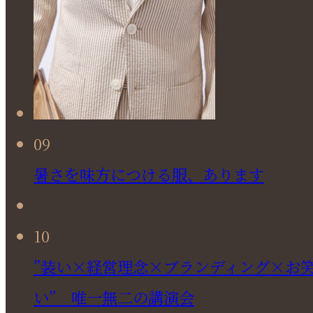
09
暑さを味方につける服、あります
10
”装い×経営理念×ブランディング×お
い” 唯一無二の講演会