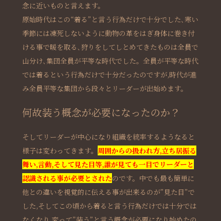
念に近いものと言えます。
原始時代はこの“着る”と言う行為だけで十分でした､寒い
季節には凍死しないように動物の革をはぎ身体に巻き付
ける事で暖を取る､狩りをしてしとめてきたものは全員で
山分け､集団全員が平等な時代でした。全員が平等な時代
では着るという行為だけで十分だったのですが,時代が進
み全員平等な集団から段々とリーダーが出始めます。
何故装う概念が必要になったのか？
そしてリーダーが中心になり組織を統率するようなると
様子は変わってきます。
周囲からの扱われ方,立ち居振る
舞い,言動,そして見た目等,誰が見ても一目でリーダーと
認識される事が必要とされた
のです。中でも最も簡単に
他との違いを視覚的に伝える事が出来るのが”見た目”で
した,そしてこの頃から着ると言う行為だけでは十分では
なくなり,変って”装う”と言う概念が必要になり始めたの