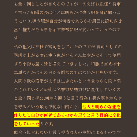
も全く同じことが言えるのですが、例えばお殿様や将軍
と言った組織の長は他とは明らかに違う服を身に纏うよ
うになり,纏う服が自分が何者であるかを周囲に認知させ
冨と権力がある事を示す象徴に服が変わっていったので
す。
私の祖父は神社で宮司をしていたのですが,宮司としての
階級が上がる度に使う色がどんどん華やかにそして使用
する小物も驚くほど増えていきました。和服で言えば十
二単なんかはその最たる例なのではないかと思います。
人間の欲の段階がまずは生きたいという食欲から段々満
たされていくと最後は名誉欲や権力欲に変化していくの
と全く同じ様に,何かを纏うと言う行為も暑さ寒さから身
を守るという最も単純な目的から、
他人と明らかな差を
作りだし自分が何者であるのかを示すと言う目的に変化
をしていった
のです。
似合う似合わないと言う視点は人の主観によるものです