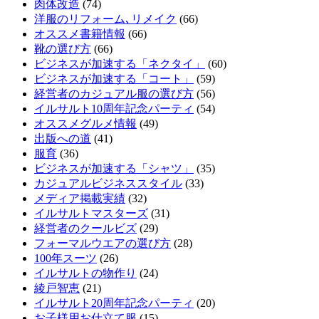
肉体改造
(74)
洋服のリフォーム､リメイク
(66)
オススメ書籍情報
(66)
靴の選び方
(66)
ビジネスが加速する「ネクタイ」
(60)
ビジネスが加速する「コート」
(59)
経営者のカジュアル服の選び方
(56)
イルサルト10周年記念パーティ
(54)
オススメグルメ情報
(49)
出版への道
(41)
服育
(36)
ビジネスが加速する「シャツ」
(35)
カジュアルビジネススタイル
(33)
メディア掲載実績
(32)
イルサルトマスターズ
(31)
経営者のクールビズ
(29)
フォーマルウエアの選び方
(28)
100年スーツ
(26)
イルサルトの物作り
(24)
綾戸智恵
(21)
イルサルト20周年記念パーティ
(20)
お子様用お仕立て服
(15)