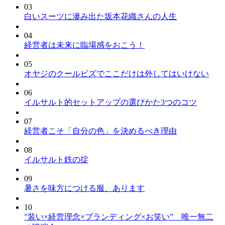
03
白いスーツに滲み出た坂本花織さんの人生
04
経営者は未来に臨場感をおこう！
05
オヤジのクールビズでここだけは外してはいけない
06
イルサルト的セットアップの選びかた3つのコツ
07
経営者こそ「自分の色」を決めるべき理由
08
イルサルト鉄の掟
09
暑さを味方につける服、あります
10
”装い×経営理念×ブランディング×お笑い” 唯一無二