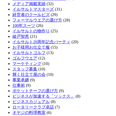
メディア掲載実績
(32)
イルサルトマスターズ
(31)
経営者のクールビズ
(29)
フォーマルウエアの選び方
(28)
100年スーツ
(26)
イルサルトの物作り
(25)
綾戸智恵
(21)
イルサルト20周年記念パーティ
(20)
お子様用お仕立て服
(15)
イルサルトゴルフ
(13)
ゴルフウエア
(12)
マーケティング
(10)
スタッフ募集
(10)
輝く仕立て屋の会
(10)
事業承継
(9)
仕事術
(9)
ポケットチーフの選び方
(9)
ビジネスが加速する「ソックス」
(8)
ビジネスカジュアル
(8)
ロータリークラブ卓話
(7)
オヤジの料理教室
(6)