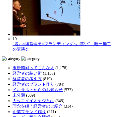
10
”装い×経営理念×ブランディング×お笑い” 唯一無二
の講演会
末廣徳司ってこんな人
(1,178)
経営者の装い術
(1,138)
経営者の考え方
(819)
経営者のブランド作り
(784)
イルサルトからのお知らせ
(533)
未分類
(509)
カッコイイオヤジとは
(345)
理念を纏う経営者のご紹介
(314)
企業ブランド作り
(271)