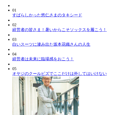
01
すばらしかった悠仁さまのタキシード
02
経営者の皆さま！暑いからこそソックスを履こう！
03
白いスーツに滲み出た坂本花織さんの人生
04
経営者は未来に臨場感をおこう！
05
オヤジのクールビズでここだけは外してはいけない