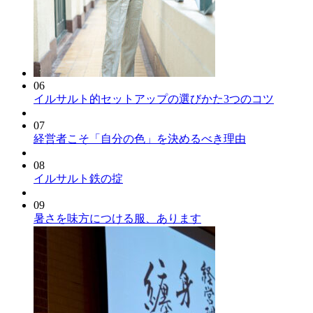
06
イルサルト的セットアップの選びかた3つのコツ
07
経営者こそ「自分の色」を決めるべき理由
08
イルサルト鉄の掟
09
暑さを味方につける服、あります